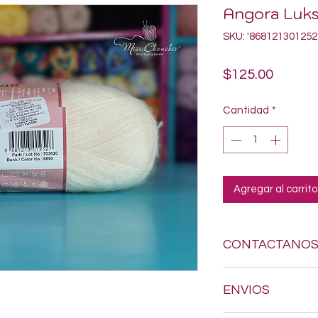
Angora Luks
SKU: '868121301252
Precio
$125.00
Cantidad
*
Agregar al carrito
CONTACTANO
Si estas buscando a
ENVIOS
dudes en enviarnos
618-123-17-90 y con