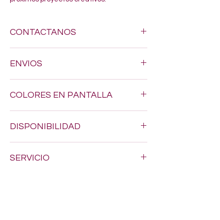
CONTACTANOS
Si estas buscando algun estambre
ENVIOS
especifico, no dudes en enviarnos un
mensaje al siguiente numero 618-123-17-
Hacemos envios a todo Mexico por $200.
90 y con gusto resolveremos todas tus
COLORES EN PANTALLA
dudas
Los tonos pueden variar un poquito, ya
DISPONIBILIDAD
que los colores en pantalla nunca son
exactamente iguales al estambre real.
Puede que al momento de tu compra
SERVICIO
algunos articulos aun no se reflejen
actualizados en el inventario.
Nos encanta brindarte el mejor servicio,
asi que te recomendamos dejar tus datos
de contacto por si necesitamos
confirmarte algo sobre tu pedido.