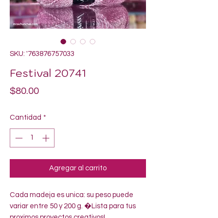
SKU: '763876757033
Festival 20741
Precio
$80.00
Cantidad
*
Agregar al carrito
Cada madeja es unica: su peso puede 
variar entre 50 y 200 g. �Lista para tus 
proximos proyectos creativos!