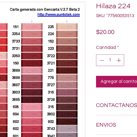
Hilaza 224
SKU: '77540053513
Precio
$20.00
Cantidad
*
Agregar al carrito
CONTACTANO
Si estas buscando a
ENVIOS
dudes en enviarnos
618-123-17-90 y con