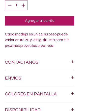
Agregar al carrito
Cada madeja es unica: su peso puede 
variar entre 50 y 200 g. �Lista para tus 
proximos proyectos creativos!
CONTACTANOS
Si estas buscando algun estambre
ENVIOS
especifico, no dudes en enviarnos un
mensaje al siguiente numero 618-123-17-
Hacemos envios a todo Mexico por $200.
90 y con gusto resolveremos todas tus
COLORES EN PANTALLA
dudas
Los tonos pueden variar un poquito, ya
DISPONIBILIDAD
que los colores en pantalla nunca son