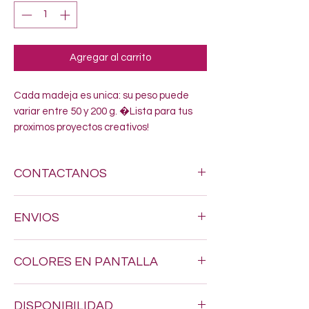
Agregar al carrito
Cada madeja es unica: su peso puede 
variar entre 50 y 200 g. �Lista para tus 
proximos proyectos creativos!
CONTACTANOS
Si estas buscando algun estambre
ENVIOS
especifico, no dudes en enviarnos un
mensaje al siguiente numero 618-123-17-
Hacemos envios a todo Mexico por $200.
90 y con gusto resolveremos todas tus
COLORES EN PANTALLA
dudas
Los tonos pueden variar un poquito, ya
DISPONIBILIDAD
que los colores en pantalla nunca son