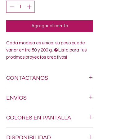
Agregar al carrito
Cada madeja es unica: su peso puede 
variar entre 50 y 200 g. �Lista para tus 
proximos proyectos creativos!
CONTACTANOS
Si estas buscando algun estambre
ENVIOS
especifico, no dudes en enviarnos un
mensaje al siguiente numero 618-123-17-
Hacemos envios a todo Mexico por $200.
90 y con gusto resolveremos todas tus
COLORES EN PANTALLA
dudas
Los tonos pueden variar un poquito, ya
DISPONIBILIDAD
que los colores en pantalla nunca son