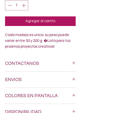
Agregar al carrito
Cada madeja es unica: su peso puede 
variar entre 50 y 200 g. �Lista para tus 
proximos proyectos creativos!
CONTACTANOS
Si estas buscando algun estambre
ENVIOS
especifico, no dudes en enviarnos un
mensaje al siguiente numero 618-123-17-
Hacemos envios a todo Mexico por $200.
90 y con gusto resolveremos todas tus
COLORES EN PANTALLA
dudas
Los tonos pueden variar un poquito, ya
DISPONIBILIDAD
que los colores en pantalla nunca son