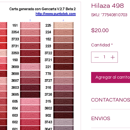
Hilaza 498
SKU: '77540810703
Precio
$20.00
Cantidad
*
Agregar al carrito
CONTACTANO
Si estas buscando a
ENVIOS
dudes en enviarnos
618-123-17-90 y con