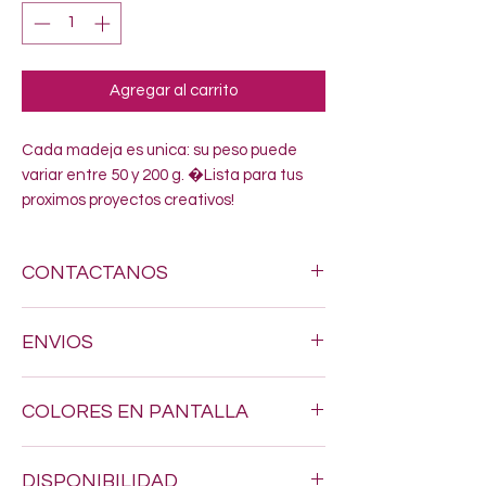
Agregar al carrito
Cada madeja es unica: su peso puede 
variar entre 50 y 200 g. �Lista para tus 
proximos proyectos creativos!
CONTACTANOS
Si estas buscando algun estambre
ENVIOS
especifico, no dudes en enviarnos un
mensaje al siguiente numero 618-123-17-
Hacemos envios a todo Mexico por $200.
90 y con gusto resolveremos todas tus
COLORES EN PANTALLA
dudas
Los tonos pueden variar un poquito, ya
DISPONIBILIDAD
que los colores en pantalla nunca son