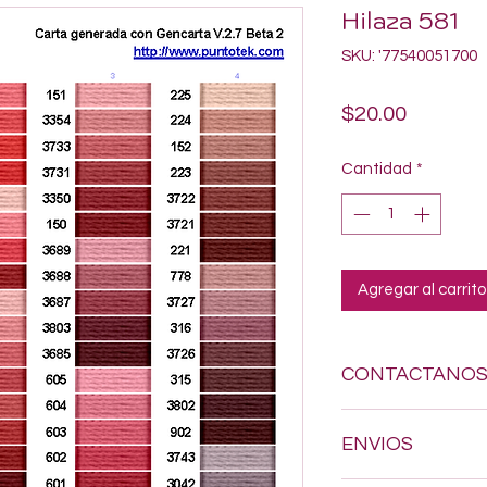
Hilaza 581
SKU: '77540051700
Precio
$20.00
Cantidad
*
Agregar al carrito
CONTACTANO
Si estas buscando a
ENVIOS
dudes en enviarnos
618-123-17-90 y con