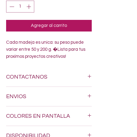
Agregar al carrito
Cada madeja es unica: su peso puede 
variar entre 50 y 200 g. �Lista para tus 
proximos proyectos creativos!
CONTACTANOS
Si estas buscando algun estambre
ENVIOS
especifico, no dudes en enviarnos un
mensaje al siguiente numero 618-123-17-
Hacemos envios a todo Mexico por $200.
90 y con gusto resolveremos todas tus
COLORES EN PANTALLA
dudas
Los tonos pueden variar un poquito, ya
DISPONIBILIDAD
que los colores en pantalla nunca son