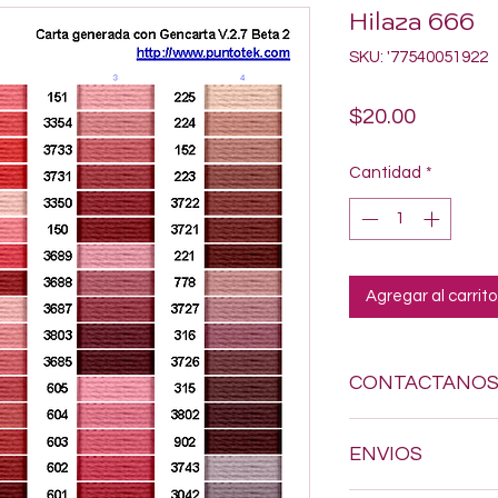
Hilaza 666
SKU: '77540051922
Precio
$20.00
Cantidad
*
Agregar al carrito
CONTACTANO
Si estas buscando a
ENVIOS
dudes en enviarnos
618-123-17-90 y con