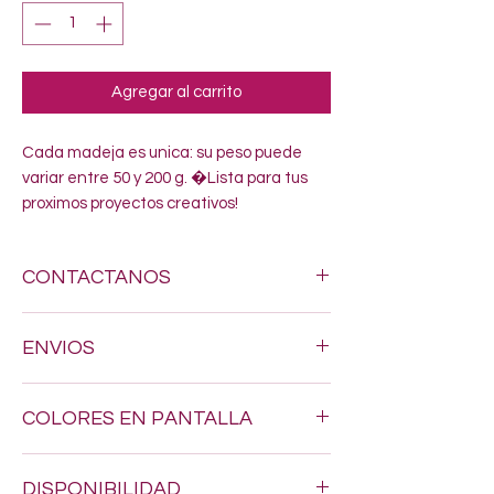
Agregar al carrito
Cada madeja es unica: su peso puede 
variar entre 50 y 200 g. �Lista para tus 
proximos proyectos creativos!
CONTACTANOS
Si estas buscando algun estambre
ENVIOS
especifico, no dudes en enviarnos un
mensaje al siguiente numero 618-123-17-
Hacemos envios a todo Mexico por $200.
90 y con gusto resolveremos todas tus
COLORES EN PANTALLA
dudas
Los tonos pueden variar un poquito, ya
DISPONIBILIDAD
que los colores en pantalla nunca son