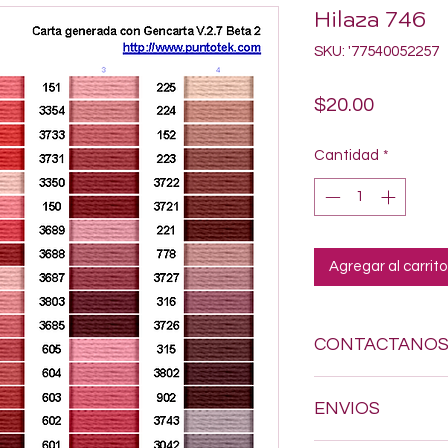
Hilaza 746
SKU: '77540052257
Precio
$20.00
Cantidad
*
Agregar al carrito
CONTACTANO
Si estas buscando a
ENVIOS
dudes en enviarnos
618-123-17-90 y con