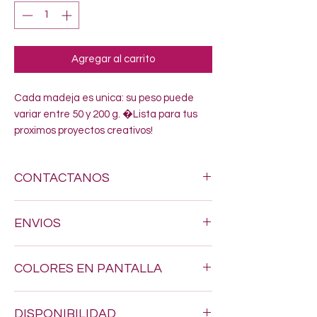
Agregar al carrito
Cada madeja es unica: su peso puede 
variar entre 50 y 200 g. �Lista para tus 
proximos proyectos creativos!
CONTACTANOS
Si estas buscando algun estambre
ENVIOS
especifico, no dudes en enviarnos un
mensaje al siguiente numero 618-123-17-
Hacemos envios a todo Mexico por $200.
90 y con gusto resolveremos todas tus
COLORES EN PANTALLA
dudas
Los tonos pueden variar un poquito, ya
DISPONIBILIDAD
que los colores en pantalla nunca son