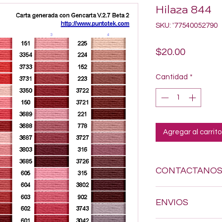
Hilaza 844
SKU: '77540052790
Precio
$20.00
Cantidad
*
Agregar al carrito
CONTACTANO
Si estas buscando a
ENVIOS
dudes en enviarnos
618-123-17-90 y con