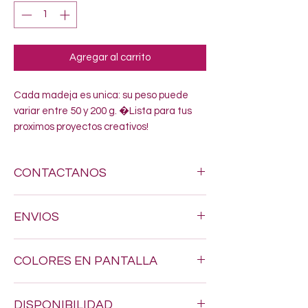
Agregar al carrito
Cada madeja es unica: su peso puede 
variar entre 50 y 200 g. �Lista para tus 
proximos proyectos creativos!
CONTACTANOS
Si estas buscando algun estambre
ENVIOS
especifico, no dudes en enviarnos un
mensaje al siguiente numero 618-123-17-
Hacemos envios a todo Mexico por $200.
90 y con gusto resolveremos todas tus
COLORES EN PANTALLA
dudas
Los tonos pueden variar un poquito, ya
DISPONIBILIDAD
que los colores en pantalla nunca son