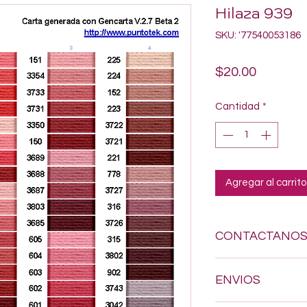
Hilaza 939
SKU: '77540053186
Precio
$20.00
Cantidad
*
Agregar al carrito
CONTACTANO
Si estas buscando a
ENVIOS
dudes en enviarnos
618-123-17-90 y con