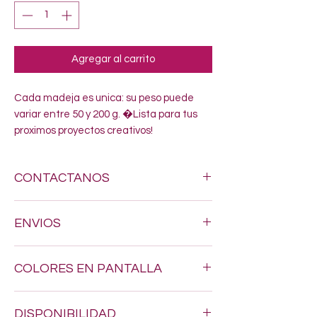
Agregar al carrito
Cada madeja es unica: su peso puede 
variar entre 50 y 200 g. �Lista para tus 
proximos proyectos creativos!
CONTACTANOS
Si estas buscando algun estambre
ENVIOS
especifico, no dudes en enviarnos un
mensaje al siguiente numero 618-123-17-
Hacemos envios a todo Mexico por $200.
90 y con gusto resolveremos todas tus
COLORES EN PANTALLA
dudas
Los tonos pueden variar un poquito, ya
DISPONIBILIDAD
que los colores en pantalla nunca son