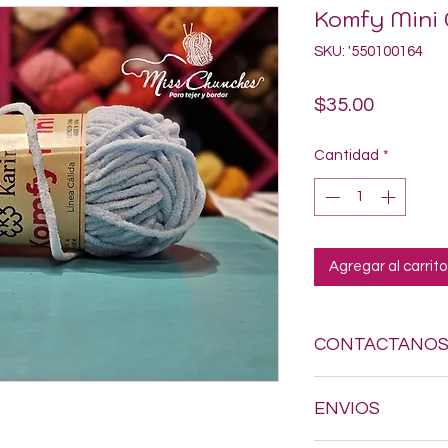
Komfy Mini 
SKU: '550100164
Precio
$35.00
Cantidad
*
Agregar al carrito
CONTACTANO
Si estas buscando a
ENVIOS
dudes en enviarnos
618-123-17-90 y con