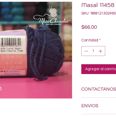
Masal 11458
SKU: '868121302495
Precio
$66.00
Cantidad
*
Agregar al carrito
CONTACTANO
Si estas buscando a
ENVIOS
dudes en enviarnos
618-123-17-90 y con