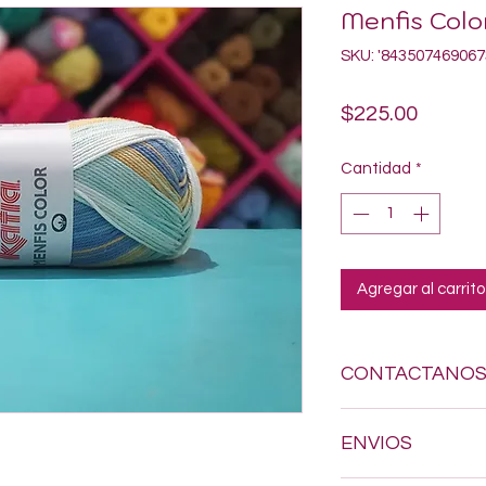
Menfis Colo
SKU: '843507469067
Precio
$225.00
Cantidad
*
Agregar al carrito
CONTACTANO
Si estas buscando a
ENVIOS
dudes en enviarnos
618-123-17-90 y con