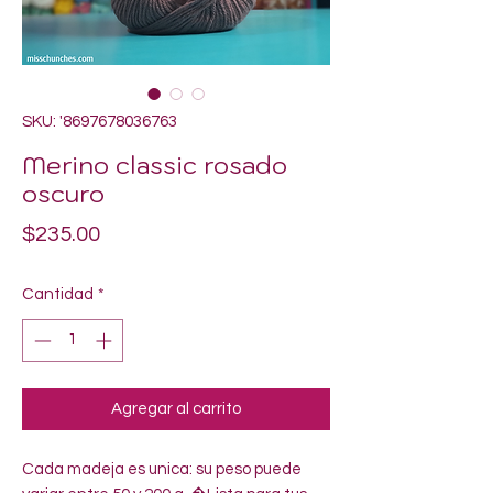
SKU: '8697678036763
Merino classic rosado
oscuro
Precio
$235.00
Cantidad
*
Agregar al carrito
Cada madeja es unica: su peso puede 