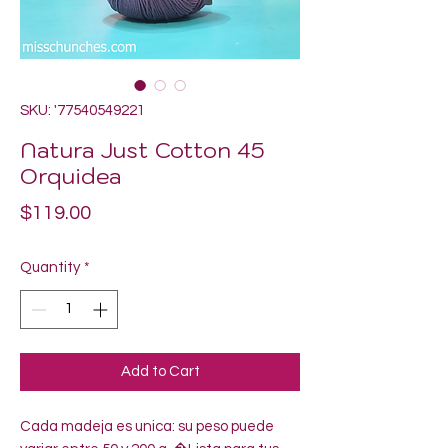
SKU: '77540549221
Natura Just Cotton 45
Orquidea
Price
$119.00
Quantity
*
Add to Cart
Cada madeja es unica: su peso puede 