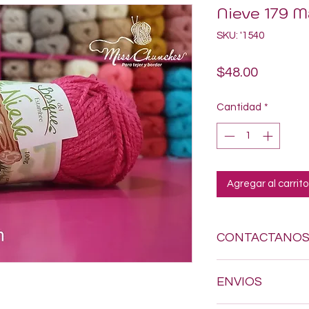
Nieve 179 M
SKU: '1540
Precio
$48.00
Cantidad
*
Agregar al carrito
CONTACTANO
Si estas buscando a
ENVIOS
dudes en enviarnos
618-123-17-90 y con