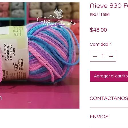
Nieve 830 F
SKU: '1556
Precio
$48.00
Cantidad
*
Agregar al carrito
CONTACTANO
Si estas buscando a
ENVIOS
dudes en enviarnos
618-123-17-90 y con