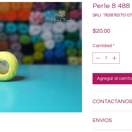
Perle 8 488
SKU: '763876375107
Precio
$20.00
Cantidad
*
Agregar al carrito
CONTACTANO
Si estas buscando a
ENVIOS
dudes en enviarnos
618-123-17-90 y con