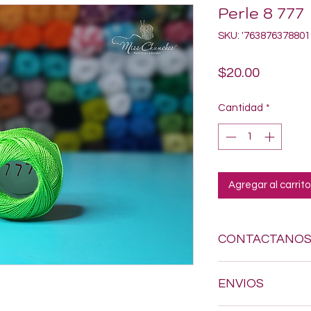
Perle 8 777
SKU: '763876378801
Precio
$20.00
Cantidad
*
Agregar al carrito
CONTACTANO
Si estas buscando a
ENVIOS
dudes en enviarnos
618-123-17-90 y con