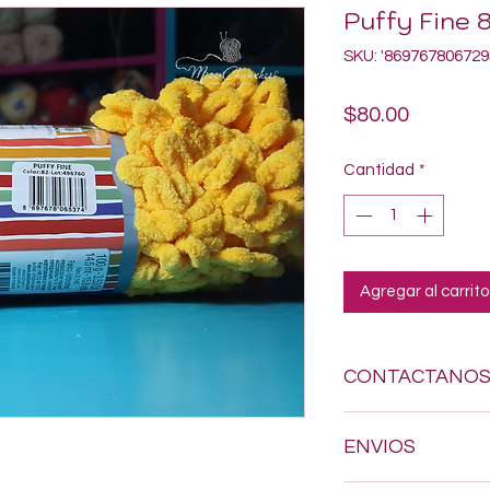
Puffy Fine 
SKU: '869767806729
Precio
$80.00
Cantidad
*
Agregar al carrito
CONTACTANO
Si estas buscando a
ENVIOS
dudes en enviarnos
618-123-17-90 y con