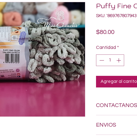
Puffy Fine 
SKU: '869767807943
Precio
$80.00
Cantidad
*
Agregar al carrito
CONTACTANO
Si estas buscando a
ENVIOS
dudes en enviarnos
618-123-17-90 y con