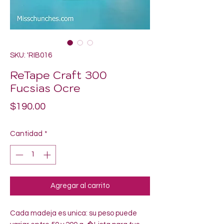
SKU: 'RIB016
ReTape Craft 300
Fucsias Ocre
Precio
$190.00
Cantidad
*
Agregar al carrito
Cada madeja es unica: su peso puede 