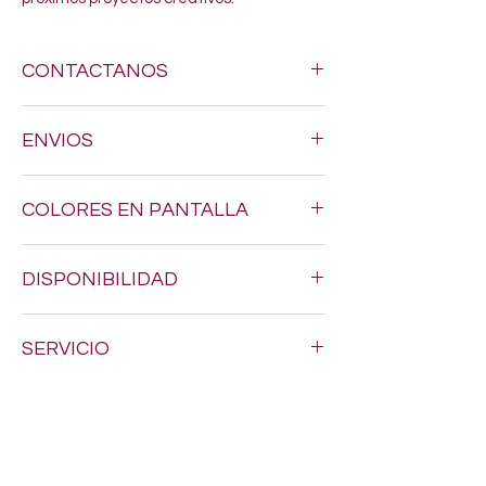
CONTACTANOS
Si estas buscando algun estambre
ENVIOS
especifico, no dudes en enviarnos un
mensaje al siguiente numero 618-123-17-
Hacemos envios a todo Mexico por $200.
90 y con gusto resolveremos todas tus
COLORES EN PANTALLA
dudas
Los tonos pueden variar un poquito, ya
DISPONIBILIDAD
que los colores en pantalla nunca son
exactamente iguales al estambre real.
Puede que al momento de tu compra
SERVICIO
algunos articulos aun no se reflejen
actualizados en el inventario.
Nos encanta brindarte el mejor servicio,
asi que te recomendamos dejar tus datos
de contacto por si necesitamos
confirmarte algo sobre tu pedido.