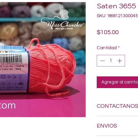
Saten 3655 
SKU: '868121300045
Precio
$105.00
Cantidad
*
Agregar al carrito
CONTACTANO
Si estas buscando a
ENVIOS
dudes en enviarnos
618-123-17-90 y con