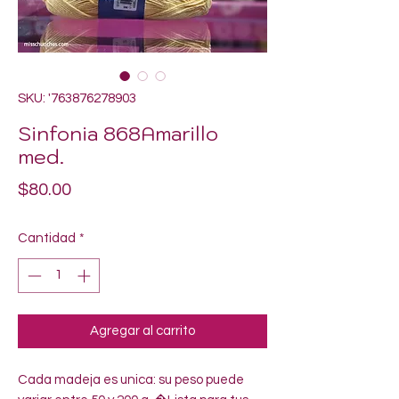
SKU: '763876278903
Sinfonia 868Amarillo
med.
Precio
$80.00
Cantidad
*
Agregar al carrito
Cada madeja es unica: su peso puede 