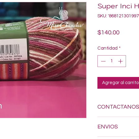
Super Inci H
SKU: '868121301997
Precio
$140.00
Cantidad
*
Agregar al carrito
CONTACTANO
Si estas buscando a
ENVIOS
dudes en enviarnos
618-123-17-90 y con