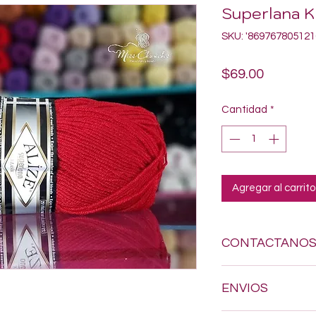
Superlana K
SKU: '869767805121
Precio
$69.00
Cantidad
*
Agregar al carrito
CONTACTANO
Si estas buscando a
ENVIOS
dudes en enviarnos
618-123-17-90 y con