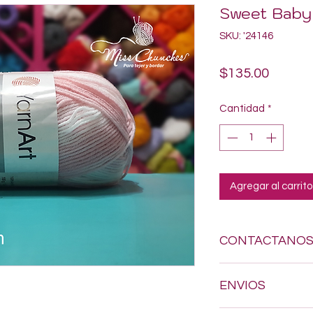
Sweet Baby
SKU: '24146
Precio
$135.00
Cantidad
*
Agregar al carrito
CONTACTANO
Si estas buscando a
ENVIOS
dudes en enviarnos
618-123-17-90 y con