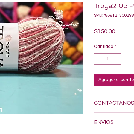
Troya2105 P
SKU: '868121300298
Precio
$150.00
Cantidad
*
Agregar al carrito
CONTACTANO
Si estas buscando a
ENVIOS
dudes en enviarnos
618-123-17-90 y con