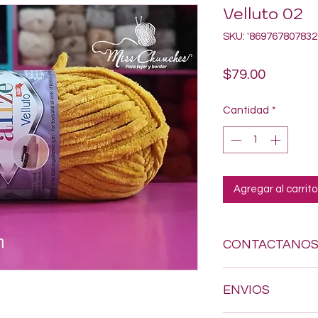
Velluto 02
SKU: '869767807832
Precio
$79.00
Cantidad
*
Agregar al carrito
CONTACTANO
Si estas buscando a
ENVIOS
dudes en enviarnos
618-123-17-90 y con