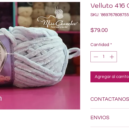
Velluto 416
SKU: '869767808755
Precio
$79.00
Cantidad
*
Agregar al carrito
CONTACTANO
Si estas buscando a
ENVIOS
dudes en enviarnos
618-123-17-90 y con