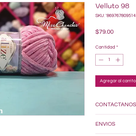
Velluto 98
SKU: '869767809514
Precio
$79.00
Cantidad
*
Agregar al carrito
CONTACTANO
Si estas buscando a
ENVIOS
dudes en enviarnos
618-123-17-90 y con