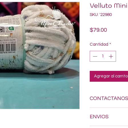
Velluto Mini
SKU: '22980
Precio
$79.00
Cantidad
*
Agregar al carrito
CONTACTANO
Si estas buscando a
ENVIOS
dudes en enviarnos
618-123-17-90 y con